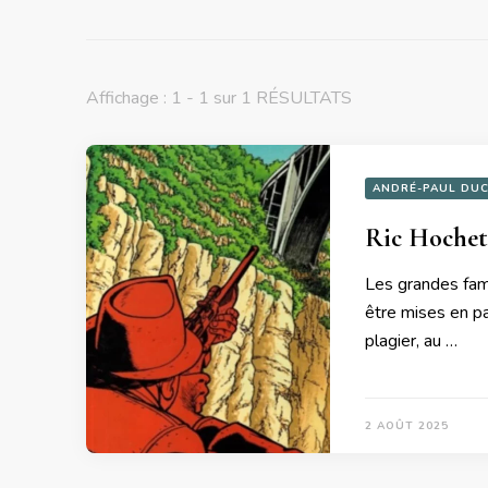
Affichage : 1 - 1 sur 1 RÉSULTATS
ANDRÉ-PAUL DU
Ric Hochet 
Les grandes fami
être mises en p
plagier, au …
2 AOÛT 2025