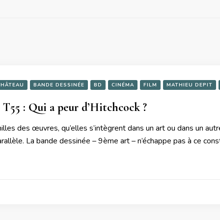
CHÂTEAU
BANDE DESSINÉE
BD
CINÉMA
FILM
MATHIEU DEPIT
T55 : Qui a peur d’Hitchcock ?
lles des œuvres, qu’elles s’intègrent dans un art ou dans un autr
arallèle. La bande dessinée – 9ème art – n’échappe pas à ce cons