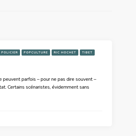
POLICIER
POPCULTURE
RIC HOCHET
TIBET
e peuvent parfois – pour ne pas dire souvent –
tat. Certains scénaristes, évidemment sans