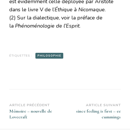
est évidemment celle déployée par Aristote
dans le livre V de l’
Éthique à Nicomaque
.
(2) Sur la dialectique, voir la préface de
la
Phénoménologie de l’Esprit
.
ÉTIQUETTES :
PHILOSOPHIE
Navigation
ARTICLE PRÉCÉDENT
ARTICLE SUIVANT
Mémoire – nouvelle de
since feeling is first – ee
d’article
Lovecraft
cummings