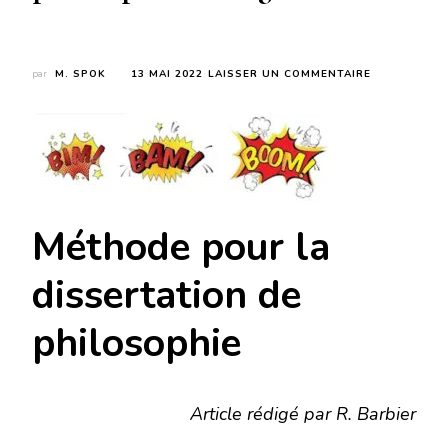
SUR
par
M. SPOK
13 MAI 2022
LAISSER UN COMMENTAIRE
DIALECTIQU
COMPARÉE
DE
LA
BOXE
ET
DE
LA
Méthode pour la
DISSERTATI
DE
PHILOSOPHI
dissertation de
(FT.
HEGEL)
philosophie
Article rédigé par R. Barbier