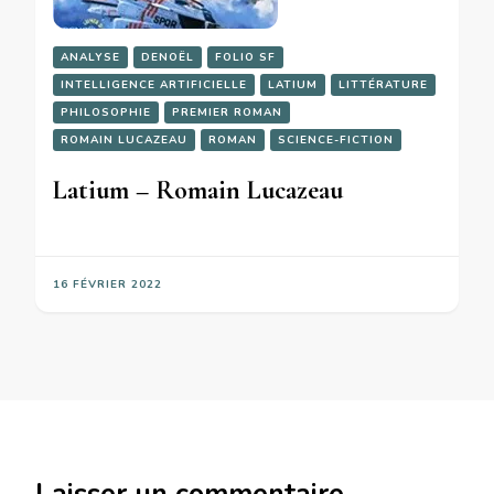
ANALYSE
DENOËL
FOLIO SF
INTELLIGENCE ARTIFICIELLE
LATIUM
LITTÉRATURE
PHILOSOPHIE
PREMIER ROMAN
ROMAIN LUCAZEAU
ROMAN
SCIENCE-FICTION
Latium – Romain Lucazeau
16 FÉVRIER 2022