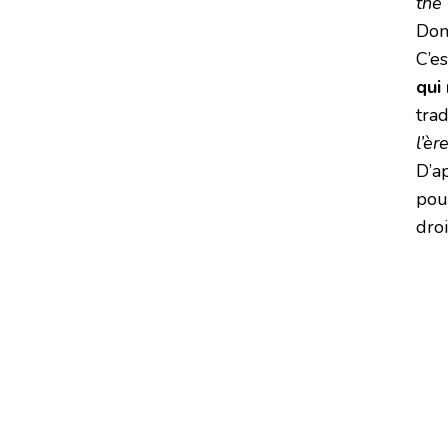
the 
Dom
C’es
qui
trad
l’è
D’a
pour
dro