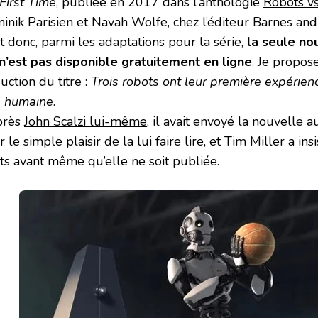
First Time
, publiée en 2017 dans l’anthologie
Robots vs
inik Parisien et Navah Wolfe, chez l’éditeur Barnes an
t donc, parmi les adaptations pour la série,
la seule no
 n’est pas disponible gratuitement en ligne
. Je propo
uction du titre :
Trois robots ont leur première expérie
re humaine
.
près
John Scalzi lui-même
, il avait envoyé la nouvelle 
 le simple plaisir de la lui faire lire, et Tim Miller a in
its avant même qu’elle ne soit publiée.