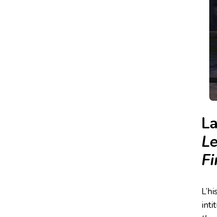
La
Le
Fi
L’hi
inti