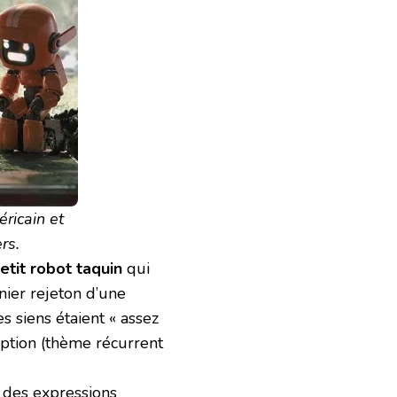
ricain et
rs.
etit robot taquin
qui
nier rejeton d’une
s siens étaient « assez
eption (thème récurrent
 des expressions