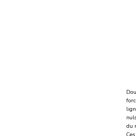
Dou
for
lig
nul
du r
Ces