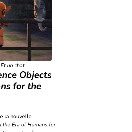
 Et un chat.
ence Objects
ns for the
de la nouvelle
m the Era of Humans for