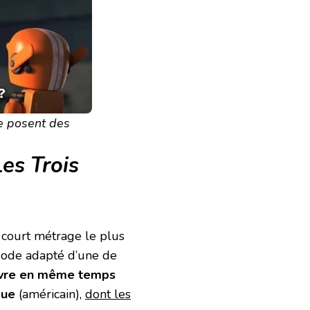
e posent des
Les Trois
 court métrage le plus
pisode adapté d’une de
uvre en même temps
que
(américain),
dont les