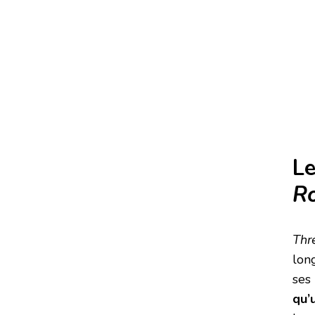
Le
R
Thr
lon
ses 
qu’