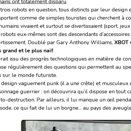
ains ont totalement disparu
.
trois robots en question, tous distincts par leur design 
portent comme de simples touristes qui cherchent à c
humains vivaient et surtout se divertissaient (sport, jeux
 robots eux-mêmes sont des descendants d’accessoires 
ertissement. Doublé par Gary Anthony Williams,
XBOT 4
s grand et le plus naïf
.
serait issu des progrès technologiques en matière de con
pose régulièrement des questions qui permettent au sp
s sur le monde futuriste.
 design vaguement punk (il a une crête) et musculeux e
sonnage guerrier : on découvrira qu’il dispose en tout 
uto-destruction. Par ailleurs, il lui manque un œil pend
isode, ce qui fait de lui un borgne… au pays des aveugle