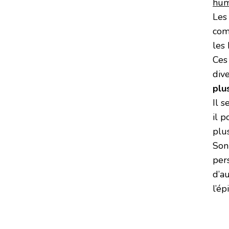
hum
Les 
com
les 
Ces
div
plu
Il 
il 
plu
Son
per
d’a
l’ép