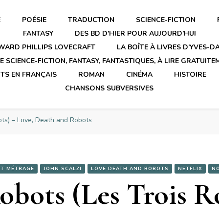
E
POÉSIE
TRADUCTION
SCIENCE-FICTION
FANTASY
DES BD D’HIER POUR AUJOURD’HUI
WARD PHILLIPS LOVECRAFT
LA BOÎTE À LIVRES D’YVES-
 SCIENCE-FICTION, FANTASY, FANTASTIQUES, À LIRE GRATUITE
TS EN FRANÇAIS
ROMAN
CINÉMA
HISTOIRE
CHANSONS SUBVERSIVES
ots) – Love, Death and Robots
T MÉTRAGE
JOHN SCALZI
LOVE DEATH AND ROBOTS
NETFLIX
N
obots (Les Trois R