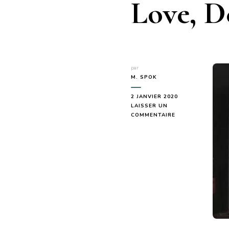
Love, D
par
M. SPOK
2 JANVIER 2020
LAISSER UN
SUR
COMMENTAIRE
THREE
ROBOTS
(LES
TROIS
ROBOTS)
–
LOVE,
DEATH
AND
ROBOTS