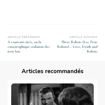
Navigation
ARTICLE PRÉCÉDENT
ARTICLE SUIVANT
À couteaux tirés, ou la
Three Robots (Les Trois
d’article
catastrophique violation des
Robots) – Love, Death and
trois lois
Robots
Articles recommandés