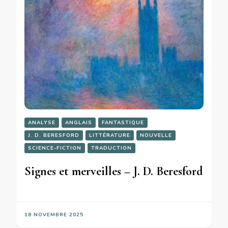
ANALYSE
ANGLAIS
FANTASTIQUE
J. D. BERESFORD
LITTÉRATURE
NOUVELLE
SCIENCE-FICTION
TRADUCTION
Signes et merveilles – J. D. Beresford
18 NOVEMBRE 2025