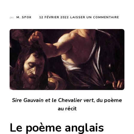
SUR
par
M. SPOK
12 FÉVRIER 2022
LAISSER UN COMMENTAIRE
SIRE
GAUVAI
ET
LE
CHEVALI
VERT
Sire Gauvain et le Chevalier vert
, du poème
au récit
Le poème anglais