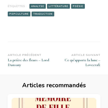
ÉTIQUETTES :
ANALYSE
LITTÉRATURE
POÉSIE
POPCULTURE
TRADUCTION
Navigation
ARTICLE PRÉCÉDENT
ARTICLE SUIVANT
La prière des fleurs – Lord
Ce qu’apporte la lune –
d’article
Dunsany
Lovecraft
Articles recommandés