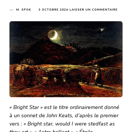
SUR
par
M. SPOK
3 OCTOBRE 2024
LAISSER UN COMMENTAIRE
BRIGHT
STAR
–
JOHN
KEATS
–
TRADUC
« Bright Star » est le titre ordinairement donné
à un sonnet de John Keats, d’après le premier
vers : « Bright star, would I were stedfast as