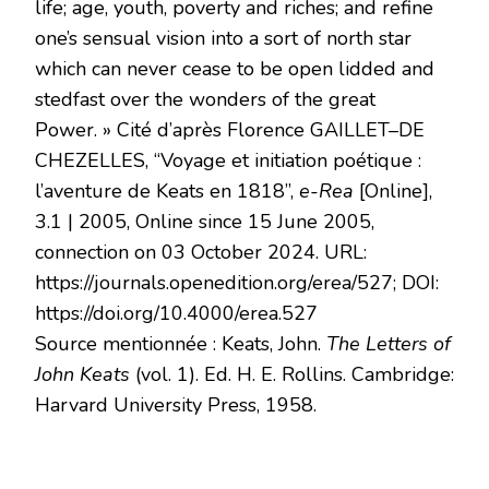
life; age, youth, poverty and riches; and refine
one’s sensual vision into a sort of north star
which can never cease to be open lidded and
stedfast over the wonders of the great
Power. » Cité d’après Florence GAILLET–DE
CHEZELLES, “Voyage et initiation poétique :
l’aventure de Keats en 1818”,
e-Rea
[Online],
3.1 | 2005, Online since 15 June 2005,
connection on 03 October 2024. URL:
https://journals.openedition.org/erea/527; DOI:
https://doi.org/10.4000/erea.527
Source mentionnée : Keats, John.
The Letters of
John Keats
(vol. 1). Ed. H. E. Rollins. Cambridge:
Harvard University Press, 1958.