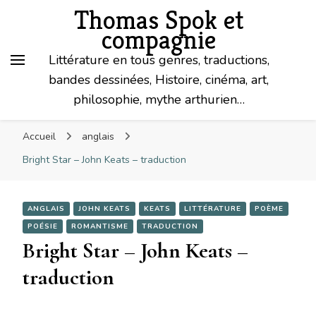
Thomas Spok et
compagnie
Littérature en tous genres, traductions,
bandes dessinées, Histoire, cinéma, art,
philosophie, mythe arthurien…
Accueil
anglais
Bright Star – John Keats – traduction
ANGLAIS
JOHN KEATS
KEATS
LITTÉRATURE
POÈME
POÉSIE
ROMANTISME
TRADUCTION
Bright Star – John Keats –
traduction