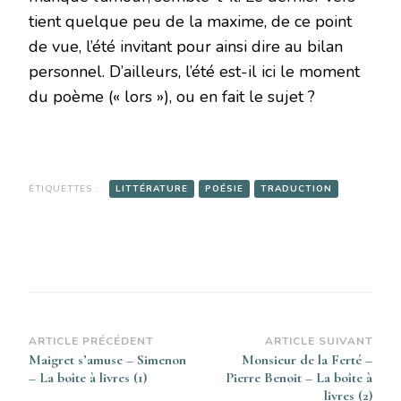
tient quelque peu de la maxime, de ce point
de vue, l’été invitant pour ainsi dire au bilan
personnel. D’ailleurs, l’été est-il ici le moment
du poème (« lors »), ou en fait le sujet ?
ÉTIQUETTES :
LITTÉRATURE
POÉSIE
TRADUCTION
Navigation
ARTICLE PRÉCÉDENT
ARTICLE SUIVANT
Maigret s’amuse – Simenon
Monsieur de la Ferté –
d’article
– La boîte à livres (1)
Pierre Benoit – La boîte à
livres (2)