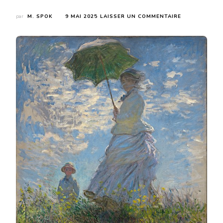
SUR
par
M. SPOK
9 MAI 2025
LAISSER UN COMMENTAIRE
KATIE
PETERSON
–
DISCOURS
LORS
D’UNE
NUIT
D’ÉTÉ
–
POÈME