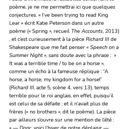
poème, je ne me permettrai ici que quelques
conjectures. « I’ve been trying to read King
Lear » écrit Katie Peterson dans un autre
poème (« Spring », recueil
The Accounts
, 2013)
, et c’est curieusement à la pièce
Richard III
de
Shakespeare que me fait penser
« Speech on a
Summer Night »
, sans doute avec la phrase : »
It was a terrible time / to be on a horse »,
comme un écho à la fameuse réplique : “A
horse, a horse, my kingdom for a horse!”
(
Richard III
, acte 5, scène 4, vers 13), temps
terrible pour le roi anglais, en effet, puisqu’il
est celui de sa défaite ; et il n’avait plus de
frères (« no brothers », dit le poème). La pièce
par ailleurs s’ouvre sur une mention de l’été :
« — Donc, voici l’hiver de notre déplaisir —